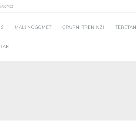
8 83 733
IS
MALI NOGOMET
GRUPNI TRENINZI
TERETA
TAKT